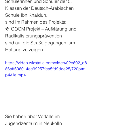
Schülerinnen und Schüler der 5. 
Klassen der Deutsch-Arabischen 
Schule Ibn Khaldun,
sind im Rahmen des Projekts:
🔷 GOOM Projekt – Aufklärung und 
Radikalisierungsprävention
sind auf die Straße gegangen, um 
Haltung zu zeigen.
https://video.wixstatic.com/video/02c692_d8
86aff606014ec99257fca5fd9dce25/720p/m
p4/file.mp4
Sie haben über Vorfälle im 
Jugendzentrum in Neukölln 