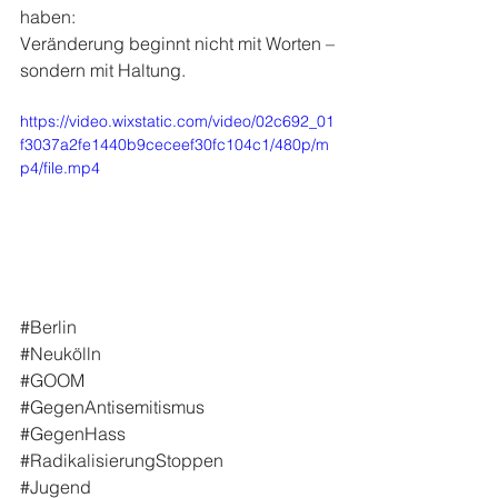
haben:
Veränderung beginnt nicht mit Worten –
sondern mit Haltung.
https://video.wixstatic.com/video/02c692_01
f3037a2fe1440b9ceceef30fc104c1/480p/m
p4/file.mp4
#Berlin
#Neukölln
#GOOM
#GegenAntisemitismus
#GegenHass
#RadikalisierungStoppen
#Jugend