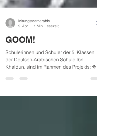
leitungsteamarabis
9. Apr.
1 Min. Lesezeit
GOOM!
Schülerinnen und Schüler der 5. Klassen
der Deutsch-Arabischen Schule Ibn
Khaldun, sind im Rahmen des Projekts: 🔷
GOOM Projekt – Aufklärung und
Radikalisierungsprävention sind auf die
Straße gegangen, um Haltung zu zeigen. Sie
haben über Vorfälle im Jugendzentrum in
Neukölln gesprochen und klar gefordert:
Schutz für alle, die Gewalt erleben –
insbesondere Mädchen, die von familiärer