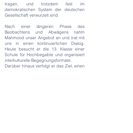
tragen, und trotzdem fest im
demokratischen System der deutschen
Gesellschaft verwurzelt sind.
Nach einer längeren Phase des
Beobachtens und Abwägens nahm
Mahmood unser Angebot an und trat mit
uns in einen kontinuierlichen Dialog.
Heute besucht er die 13. Klasse einer
Schule für Hochbegabte und organisiert
interkulturelle Begegnungsformate.
Darüber hinaus verfolgt er das Ziel, einen
Verein zu gründen, der sich der
Förderung des Dialogs zwischen den
Religionen widmet.
Im Verlauf der Zusammenarbeit zeigte
Mahmood eine stetig wachsende
Fähigkeit zu kritischem Denken sowie ein
vertieftes Verständnis für die kulturelle
Vielfalt innerhalb der deutschen
Gesellschaft. Zugleich entwickelte er eine
klare Perspektive für seine Zukunft: nach