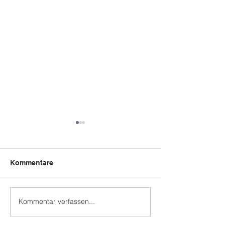
Kommentare
GOOM!
Kommentar verfassen...
Neuanmeldunge
das kommende
Schuljahr