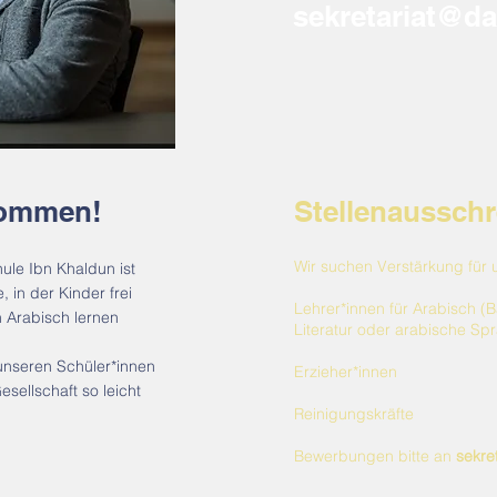
sekretariat@da
kommen!
Stellenaussch
Wir suchen Verstärkung für 
ule Ibn Khaldun ist
 in der Kinder frei
Lehrer*innen für Arabisch (
n Arabisch lernen
Literatur oder arabische Sp
, unseren Schüler*innen
Erzieher*innen
sellschaft so leicht
Reinigungskräfte
Bewerbungen bitte an
sekre