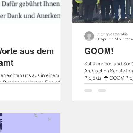
leitungsteamarabis
9. Apr.
1 Min. Lesez
orte aus dem
GOOM!
amt
Schülerinnen und Schü
Arabischen Schule Ib
erreichten uns aus in einem
Projekts: 🔷 GOOM Proj
m Bundeskanzleramt. Das erfüllt
Radikalisierungspräve
sch-Arabischen Schule IBN
Haltung zu zeigen. Si
ude und Dankbarkeit. Dieses
in Neukölln gesprochen 
al mehr, unsere Arbeit in den
Gewalt erleben – insb
ung, des interkulturellen
Gewalt oder Zwang betr
chen Zusammenhalts und der
geredet… Sie haben ak
zu vertiefen und unseren Weg als
le Anla