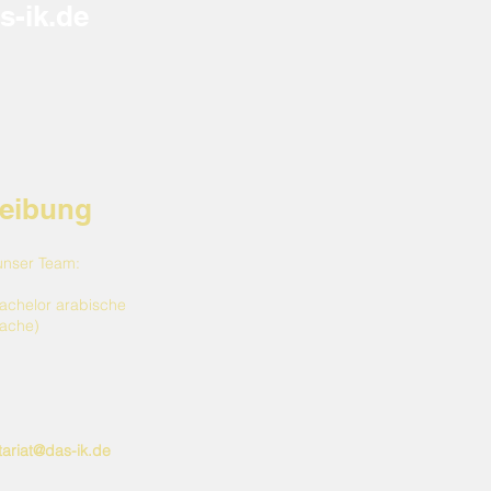
s-ik.de
reibung
unser Team:
Bachelor arabische
rache)
tariat@das-ik.de