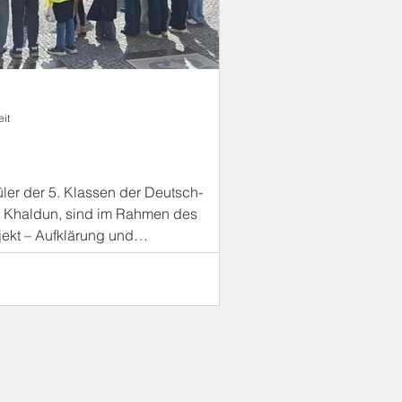
eit
ler der 5. Klassen der Deutsch-
n Khaldun, sind im Rahmen des
ekt – Aufklärung und
ntion sind auf die Straße gegangen, um
e haben über Vorfälle im Jugendzentrum
und klar gefordert: Schutz für alle, die
esondere Mädchen, die von familiärer
offen sind. Und sie haben nicht nur
tiv Neukölln m