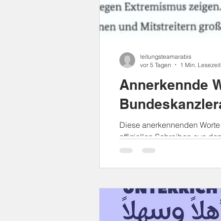
leitungsteamarabis
vor 5 Tagen
1 Min. Lesezeit
Annerkennde W
Bundeskanzler
Diese anerkennenden Worte 
offiziellen Schreiben aus de
das gesamte Team der Deut
KHALDUN mit mit großer Fre
Schreiben motiviert uns einm
Bereichen der Demokratiebild
Dialogs, des gesellschaftli
Prävention von Extremismus 
säkulare Schule und kulturel