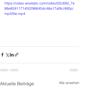
https://video.wixstatic.com/video/02c692_7e
88e8591171450296645dc46e17af9c/480p/
mp4/file.mp4
Alle ansehen
Aktuelle Beiträge