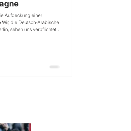
agne
ie Aufdeckung einer
Wir, die Deutsch-Arabische
lin, sehen uns verpflichtet,
d unmissverständlich
errung, Manipulation und
iven. ❗In den vergangenen
hte in verschiedenen
er: ▪ Tagesspiegel ▪ Spiegel ▪
e Veröffentlichungen basieren