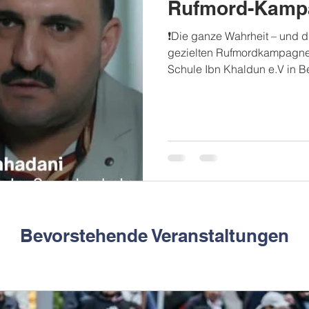
Rufmord-Kamp
❗Die ganze Wahrheit – und d
gezielten Rufmordkampagne 
Schule Ibn Khaldun e.V in Ber
die Fakten klar, sachlich un
darzustellen – fern von Verz
politisch motivierten Narrat
Tagen wurden mehrere Beric
Medien veröffentlicht, darunt
taz ▪ Berliner Zeitungs Dies
a
Bevorstehende Veranstaltungen