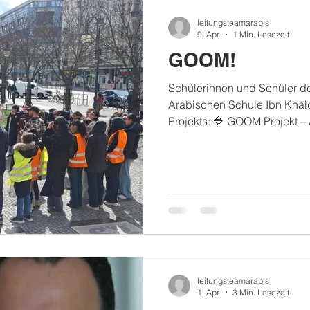
leitungsteamarabis
9. Apr.
1 Min. Lesezeit
GOOM!
Schülerinnen und Schüler de
Arabischen Schule Ibn Khal
Projekts: 🔷 GOOM Projekt –
Radikalisierungsprävention s
gegangen, um Haltung zu ze
Vorfälle im Jugendzentrum 
klar gefordert: Schutz für all
insbesondere Mädchen, die v
Zwang betroffen sind. Und s
Sie haben aktiv Neukölln m
leitungsteamarabis
1. Apr.
3 Min. Lesezeit