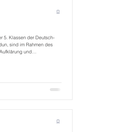
r 5. Klassen der Deutsch-
dun, sind im Rahmen des
 Aufklärung und
ind auf die Straße
igen. Sie haben über
in Neukölln gesprochen und
e, die Gewalt erleben –
on familiärer Gewalt oder
ie haben nicht nur geredet…